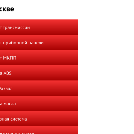
скве
т трансмиссии
т приборной панели
нт МКПП
а ABS
Развал
а масла
вная система