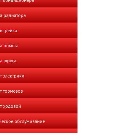
т кондиционера
а радиатора
ая рейка
а помпы
а шруса
т электрики
т тормозов
т ходовой
ческое обслуживание