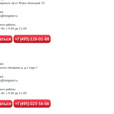
 Подольск пр-кт Юных ленинцев 70
il:
fo@stogood.ru
жим работы:
–Вс: с 9:00 до 21:00
+7 (495) 128-01-88
аться
рес:
Химки Нагорное ш. д.2 корп.7
il:
fo@stogood.ru
жим работы:
–Вс: с 9:00 до 21:00
+7 (495) 023-56-06
аться