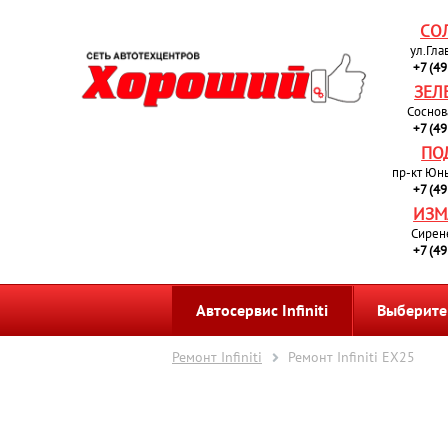
СО
ул.Гла
+7 (4
ЗЕЛ
Соснов
+7 (4
ПО
пр-кт Юн
+7 (4
ИЗМ
Сирен
+7 (4
Автосервис Infiniti
Выберите
Ремонт Infiniti
Ремонт Infiniti EX25