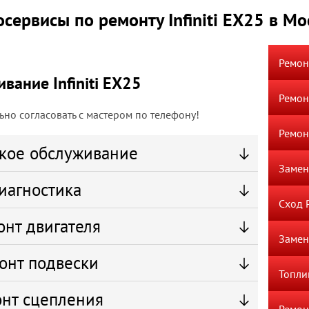
осервисы по ремонту Infiniti EX25 в Мо
Ремон
вание Infiniti EX25
Ремон
но согласовать с мастером по телефону!
Ремо
кое обслуживание
Замен
иагностика
Сход 
онт двигателя
Замен
онт подвески
Топли
нт сцепления