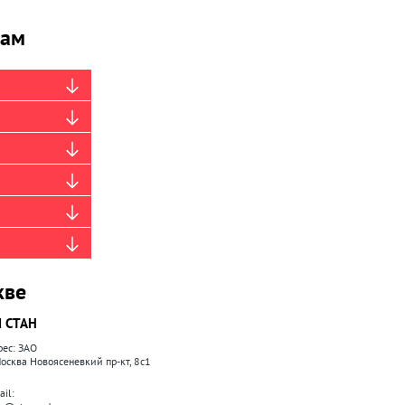
рам
кве
 СТАН
рес: ЗАО
 Москва Новоясеневкий пр-кт, 8с1
il: