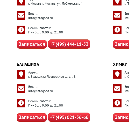
г. Москва г. Москва, ул. Лобненская, 4
г.
Email:
Ema
info@stogood.ru
in
Режим работы:
Ре
Пн–Вс: с 9:00 до 21:00
Пн
+7 (499) 444-11-53
Записаться
Запис
БАЛАШИХА
ХИМКИ
Адрес:
Ад
г. Балашиха Леоновское ш. вл. 8
г. 
Email:
Ema
info@stogood.ru
in
Режим работы:
Ре
Пн–Вс: с 9:00 до 21:00
Пн
+7 (495) 021-56-66
Записаться
Запис