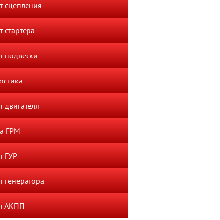
т сцепления
т стартера
т подвески
остика
т двигателя
а ГРМ
т ГУР
т генератора
т АКПП