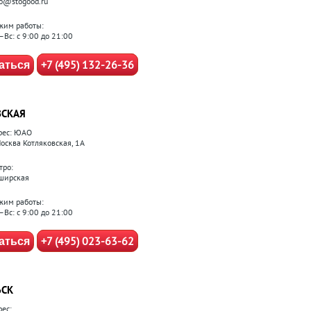
fo@stogood.ru
жим работы:
–Вс: с 9:00 до 21:00
+7 (495) 132-26-36
аться
СКАЯ
рес: ЮАО
Москва Котляковская, 1А
тро:
ширская
жим работы:
–Вс: с 9:00 до 21:00
+7 (495) 023-63-62
аться
ЬСК
рес: