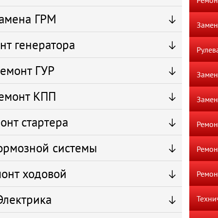
Ремон
амена ГРМ
Замен
нт генератора
Рулев
емонт ГУР
Замен
емонт КПП
Замен
онт стартера
Ремон
ормозной системы
Ремон
онт ходовой
Ремон
Электрика
Техни