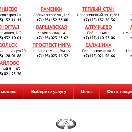
ЛНЦЕВО
РАМЕНКИ
ТЕПЛЫЙ СТАН
вмосстроя 7а
Лобачевского ул., 114
Новоясеневкий пр-кт, 8с1
95) 152-11-44
+7 (495) 152-33-00
+7 (495) 132-26-36
+
ЕНОГРАД
ВАРШАВСКАЯ
АЛТУФЬЕВО
ая аллея, 4с3
Котляковская, 1А
Лобненская 4
г. Мо
95) 432-10-01
+7 (495) 023-63-62
+7 (499) 110-53-06
+
ДОЛЬСК
ПРОСПЕКТ МИРА
БАЛАШИХА
ых ленинцев 70
проспект Мира, 96с16
Леоновское ш. вл. 8
Наг
95) 128-01-88
+7 (495) 023-96-52
+7 (495) 021-56-66
+
АЙЛОВО
евый б-р, 83
95) 021-25-26
 модель
Выберите услугу
Цены
Фото техце