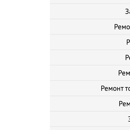
З
Ремо
Р
Р
Рем
Ремонт т
Рем