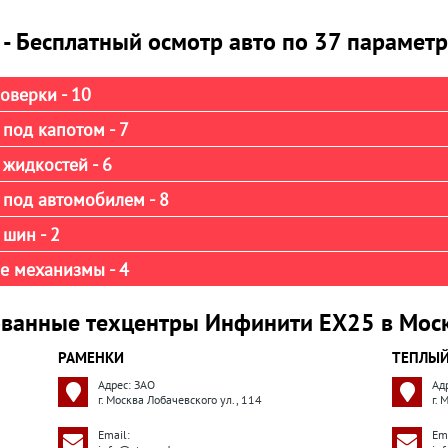
ti - Бесплатный осмотр авто по 37 парамет
оверки - 10
под капотом - 7
жидкостей - 6
 под автомобилем - 8
шин - 2
е механизмы - 4
ванные техцентры Инфинити ЕХ25 в Мос
РАМЕНКИ
ТЕПЛЫЙ
Адрес: ЗАО
Ад
г. Москва Лобачевского ул., 114
г.
Email:
Ema