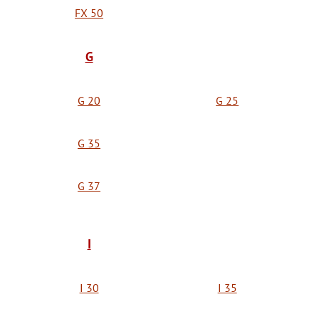
FX 50
G
G 20
G 25
G 35
G 37
I
I 30
I 35