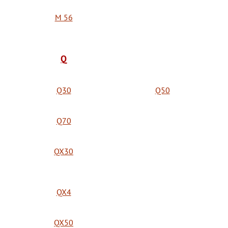
M 56
Q
Q30
Q50
Q70
QX30
QX4
QX50