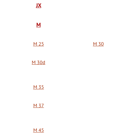
JX
M
M 25
M 30
M 30d
M 35
M 37
M 45