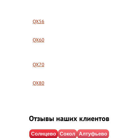
QX56
QX60
QX70
QX80
Отзывы наших клиентов
Солнцево
Сокол
Алтуфьево