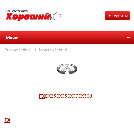
Телефоны
Меню
Ремонт Infiniti
Модели Infiniti
EX
EX25
EX35
EX37
EX30d
FX