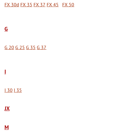
FX 30d
FX 35
FX 37
FX 45
FX 50
G
G 20
G 25
G 35
G 37
I
I 30
I 35
JX
M