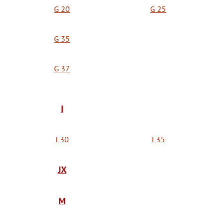
G 20
G 25
G 35
G 37
I
I 30
I 35
JX
M