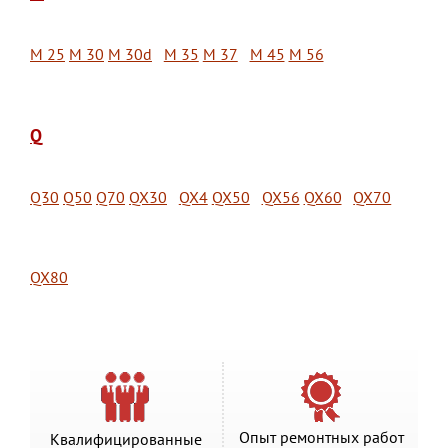
M 25
M 30
M 30d
M 35
M 37
M 45
M 56
Q
Q30
Q50
Q70
QX30
QX4
QX50
QX56
QX60
QX70
QX80
Опыт ремонтных работ
Квалифицированные