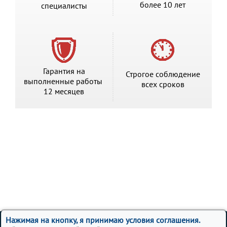
более 10 лет
специалисты
Гарантия на
Строгое соблюдение
выполненные работы
всех сроков
12 месяцев
Вся представленная на сайте информация, носит
Нажимая на кнопку, я принимаю условия соглашения.
информационный характер и ни при каких условиях не