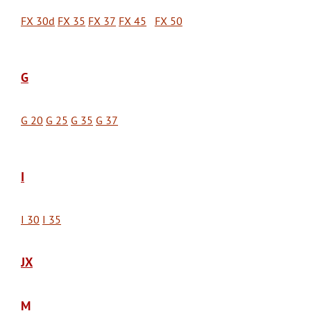
FX 30d
FX 35
FX 37
FX 45
FX 50
G
G 20
G 25
G 35
G 37
I
I 30
I 35
JX
M