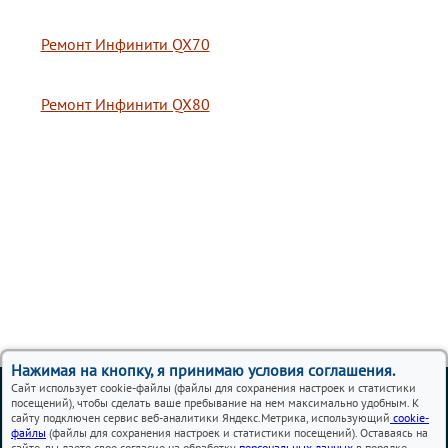
Ремонт Инфинити QX70
Ремонт Инфинити QX80
Нажимая на кнопку, я принимаю условия соглашения.
Вся представленная на сайте информация, носит
Сайт использует cookie-файлы (файлы для сохранения настроек и статистики
информационный характер и ни при каких условиях не
посещений), чтобы сделать ваше пребывание на нем максимально удобным. К
является публичной офертой.
сайту подключен сервис веб-аналитики Яндекс.Метрика, использующий
cookie-
файлы
(файлы для сохранения настроек и статистики посещений). Оставаясь на
сайте, вы даете свое согласие на обработку
персональных данных
в порядке,