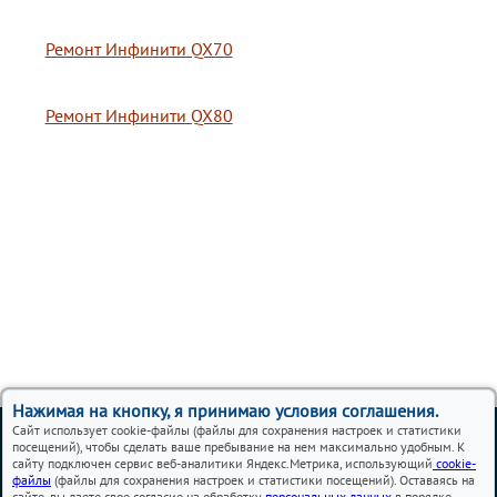
Ремонт Инфинити QX70
Ремонт Инфинити QX80
Нажимая на кнопку, я принимаю условия соглашения.
Вся представленная на сайте информация, носит
Сайт использует cookie-файлы (файлы для сохранения настроек и статистики
информационный характер и ни при каких условиях не
посещений), чтобы сделать ваше пребывание на нем максимально удобным. К
является публичной офертой.
сайту подключен сервис веб-аналитики Яндекс.Метрика, использующий
cookie-
файлы
(файлы для сохранения настроек и статистики посещений). Оставаясь на
сайте, вы даете свое согласие на обработку
персональных данных
в порядке,